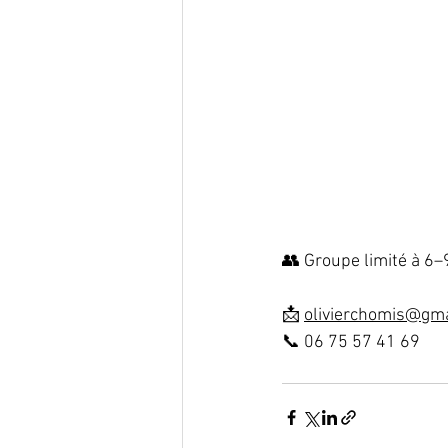
👥 Groupe limité à 6–
📩 
olivierchomis@gm
📞 06 75 57 41 69