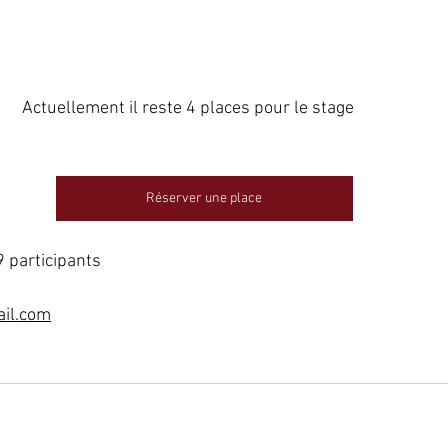
                                               Actuellement il reste 4 places pour le stage 
Réserver une place
9 participants
ail.com