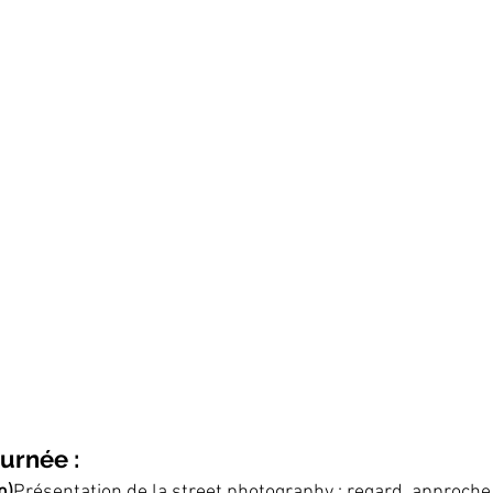
urnée :
n)
Présentation de la street photography : regard, approche,