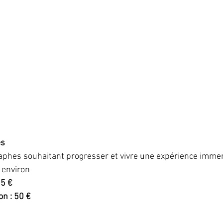
es
aphes souhaitant progresser et vivre une expérience imme
 environ
25 €
n : 50 €